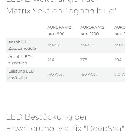
Matrix Sektion "lagoon blue"
AURORA V12
AURORA V12
AURORA 
pro - 900
pro - 1200
pro - 150
Anzahl LED
max. 2
max. 2
max.2
Zusatzmodule
Anzahl LEDs
294
378
504
zusätzlich
Leistung LED
140 Watt
160 Watt
210 Watt
zusätzlich
LED Bestückung der
Erweiterung Matrix "DeepSea"