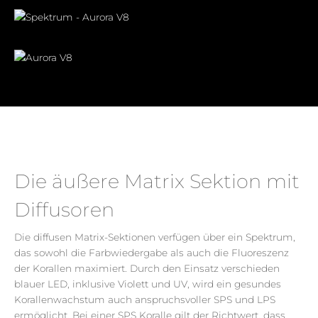
Die äußere Matrix Sektion mit
Diffusoren
Die diffusen
Matrix-Sektionen
verfügen über ein
Spektrum,
das
sowohl die Farbwiedergabe als auch die Fluoreszenz
der Korallen maximiert. Durch den Einsatz verschieden
blauer LED, inklusive
Violett
und
UV, wird
ein gesundes
Korallenwachstum auch
anspruchsvoller SPS und LPS
ermöglicht. Bei einer SPS Koralle gilt der Richtwert, dass