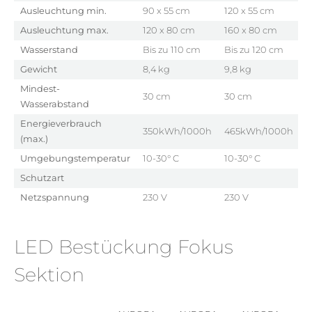
Ausleuchtung min.
90 x 55 cm
120 x 55 cm
1
Ausleuchtung max.
120 x 80 cm
160 x 80 cm
2
Wasserstand
Bis zu 110 cm
Bis zu 120 cm
B
Gewicht
8,4 kg
9,8 kg
1
Mindest-
30 cm
30 cm
3
Wasserabstand
Energieverbrauch
350kWh/1000h
465kWh/1000h
4
(max.)
Umgebungstemperatur
10-30° C
10-30° C
1
Schutzart
I
Netzspannung
230 V
230 V
2
LED Bestückung Fokus
Sektion