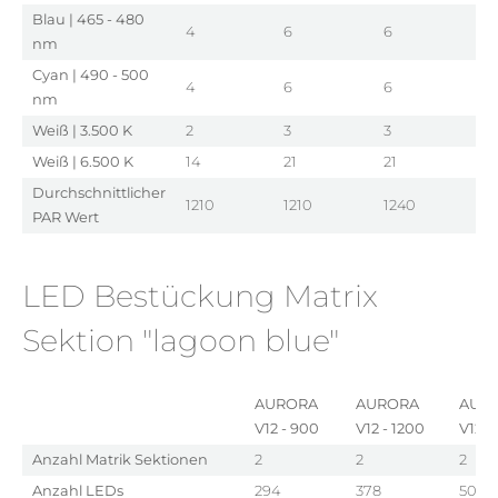
Blau | 465 - 480
4
6
6
8
nm
Cyan | 490 - 500
4
6
6
8
nm
Weiß | 3.500 K
2
3
3
4
Weiß | 6.500 K
14
21
21
2
Durchschnittlicher
1210
1210
1240
1
PAR Wert
LED Bestückung Matrix
Sektion "lagoon blue"
AURORA
AURORA
AUR
V12 - 900
V12 - 1200
V12 -
Anzahl Matrik Sektionen
2
2
2
Anzahl LEDs
294
378
504