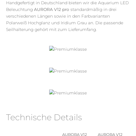
Handgefertigt in Deutschland bieten wir die Aquarium LED
Beleuchtung
AURORA V12 pro
standardmäßig in drei
verschiedenen Längen sowie in den Farbvarianten
Polarweiß Hochglanz und Iridium Grau
an. Die
passende
Seilhalterung gehört mit zum Lieferumfang.
Technische Details
AURORA V12
AURORA V12
A