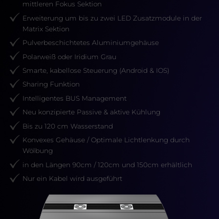
mittleren Fokus Sektion
Erweiterung um bis zu zwei LED Zusatzmodule in der
Matrix Sektion
Pulverbeschichtetes Aluminiumgehäuse
Polarweiß oder Iridium Grau
Smarte, kabellose Steuerung (Android & IOS)
Sharing Funktion
Intelligentes BUS Management
Neu konzipierte Passive & aktive Kühlung
Bis zu 120 cm Wasserstand
Konvexes Gehäuse / Optimale Lichtlenkung durch
Wölbung
in den Längen 90cm / 120cm und 150cm erhältlich
Nur ein Kabel wird ausgeführt