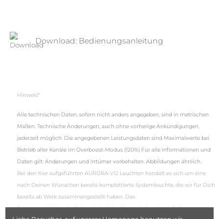
Download: Bedienungsanleitung
Hinweis*
Alle technischen Daten, sofern nicht anders angegeben, sind in metrischen
Maßen. Technische Änderungen, auch ohne vorherige Ankündigungen,
jederzeit möglich. Die angegebenen Leistungsdaten sind Maximalwerte bei
Betrieb aller Kanäle im Overboost-Modus (120%)
Für alle Informationen und
Daten gilt:
Änderungen und Irrtümer vorbehalten. Abbildungen ähnlich.
Bei den hier aufgeführten AURORA V12 Leuchten handelt es sich um eine
nach Deinen Wünschen bereits komplettierte Systemleuchte, die wir für Dich
bereits ab Werk zusammengestellt haben. Das
System enthält bereits folgende (wahlweise auch einzeln zur Selbstmontage