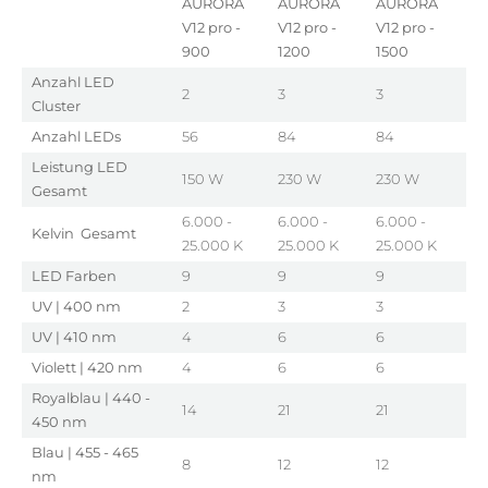
AURORA
AURORA
AURORA
A
V12 pro -
V12 pro -
V12 pro -
V1
900
1200
1500
1
Anzahl LED
2
3
3
4
Cluster
Anzahl LEDs
56
84
84
1
Leistung LED
150 W
230 W
230 W
3
Gesamt
6.000 -
6.000 -
6.000 -
6
Kelvin Gesamt
25.000 K
25.000 K
25.000 K
2
LED Farben
9
9
9
9
UV | 400 nm
2
3
3
4
UV | 410 nm
4
6
6
8
Violett | 420 nm
4
6
6
8
Royalblau | 440 -
14
21
21
2
450 nm
Blau | 455 - 465
8
12
12
1
nm