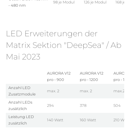
98 je Modul
126 je Modul
168 je 
- 480 nm
LED Erweiterungen der
Matrix Sektion "DeepSea" / Ab
Mai 2023
AURORA V12
AURORA V12
AURORA 
pro - 900
pro - 1200
pro - 150
Anzahl LED
max. 2
max. 2
max.2
Zusatzmodule
Anzahl LEDs
294
378
504
zusätzlich
Leistung LED
140 Watt
160 Watt
210 Watt
zusätzlich