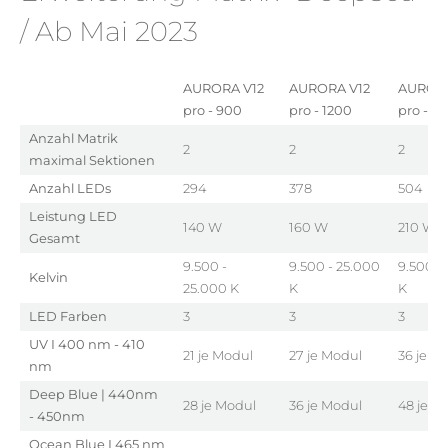
/ Ab Mai 2023
AURORA V12
AURORA V12
AURORA
pro - 900
pro - 1200
pro - 1
Anzahl Matrik
2
2
2
maximal Sektionen
Anzahl LEDs
294
378
504
Leistung LED
140 W
160 W
210 W
Gesamt
9.500 -
9.500 - 25.000
9.500 -
Kelvin
25.000 K
K
K
LED Farben
3
3
3
UV I 400 nm - 410
21 je Modul
27 je Modul
36 je M
nm
Deep Blue | 440nm
28 je Modul
36 je Modul
48 je M
- 450nm
Ocean Blue I 465 nm