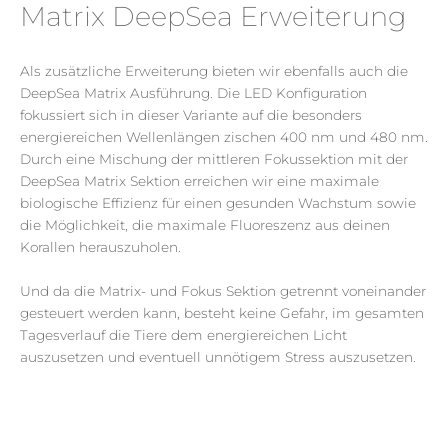
Matrix DeepSea Erweiterung
A
ls
zusätzliche Erweiterung bieten wir ebenfalls auch die
DeepSea
Matrix Ausführung. Die LED
Konfiguration
fokussiert
sich in dieser Variante auf die besonders
energiereichen
Wellenlängen zischen
400 nm
und
480 nm
.
Durch eine
M
ischung der mittleren
Fokussektion
mit der
DeepSea
Matrix Sektion erreichen wir eine maximale
biologische Effizienz für
einen gesunden Wachstum
sowie
die
Möglichkeit, die
maximale
Fluoreszenz
aus deinen
Korallen
herauszuholen
.
Und da die Matrix- und Fokus Sektion getrennt voneinander
gesteuert werden kann, besteht keine Gefahr, im gesamten
Tagesverlauf
die Tiere dem
energiereichen
Licht
auszusetzen
und eventuell unnötigem Stress
auszusetzen
.