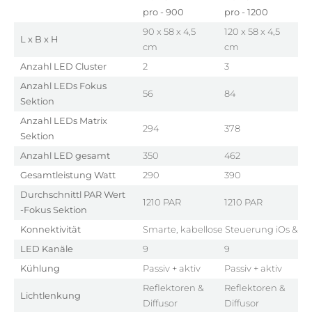
pro - 900
pro - 1200
p
90 x 58 x 4,5
120 x 58 x 4,5
1
L x B x H
cm
cm
Anzahl LED Cluster
2
3
3
Anzahl LEDs Fokus
56
84
8
Sektion
Anzahl LEDs Matrix
294
378
5
Sektion
Anzahl LED gesamt
350
462
5
Gesamtleistung Watt
290
390
4
Durchschnittl PAR Wert
1210 PAR
1210 PAR
1
-Fokus Sektion
Konnektivität
Smarte, kabellose Steuerung iOs & An
LED Kanäle
9
9
9
Kühlung
Passiv + aktiv
Passiv + aktiv
P
Reflektoren &
Reflektoren &
R
Lichtlenkung
Diffusor
Diffusor
D