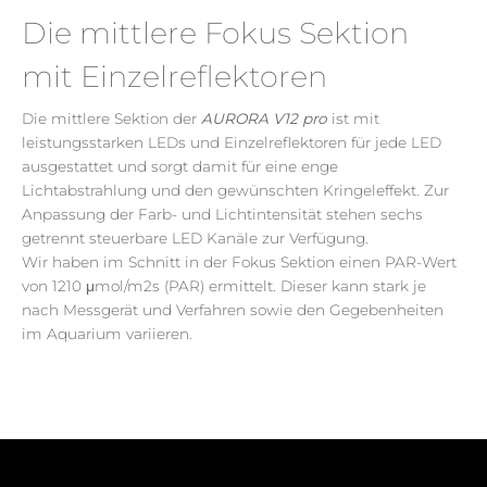
Die mittlere Fokus Sektion
mit Einzelreflektoren
Die mittlere Sektion der
AURORA V12 pro
ist mit
leistungsstarken LEDs und Einzelreflektoren für jede LED
ausgestattet und sorgt damit für eine enge
Lichtabstrahlung und den gewünschten Kringeleffekt. Zur
Anpassung der
Farb
- und Lichtintensität
stehen
sechs
getrennt steuerbare LED
Kanäle zur Verfügung.
Wir haben im Schnitt
in der Fokus
Sektion einen
PAR-Wert
von 1210 μ
mol
/
m2s
(PAR) ermittelt. Dieser kann stark je
nach Messgerät und
Verfahren sowie
den Gegebenheiten
im Aquarium variieren.