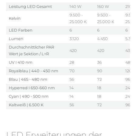
Leistung LED Gesamt
140 W
160 W
210 
9.500 -
9.500 -
9.500
Kelvin
25.000 K
25.000 K
25.00
LED Farben
6
6
6
Lumen
3.120
4.450
5.330
Durchschnittlicher PAR
420
420
430
Wert je Sektion / L+R
UV I 410 nm
28
36
48
Royalblau | 440 - 450 nm
70
90
120
Blau | 465 - 480 nm
56
72
96
Hyperred I 650-660 nm
14
18
24
Cyan | 490 - 500 nm
14
18
24
Kaltweiß | 6.500 K
56
72
96
LED Erweiterungen der