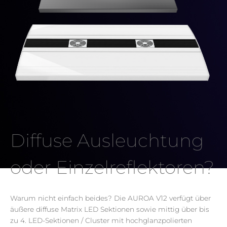
Diffuse Ausleuchtung
oder Einzelreflektoren?
Jetzt
Warum nicht einfach beides? Die AUROA V12 verfügt über
kaufen
äußere diffuse Matrix LED Sektionen sowie mittig über bis
zu 4. LED-Sektionen / Cluster mit hochglanzpolierten