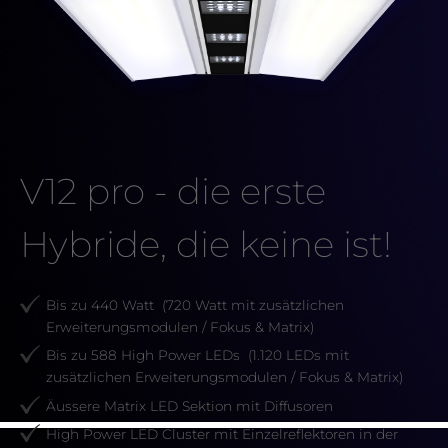
V12 pro - die erste
Hybride, die keine ist!
Bis zu 440 Watt (720 Watt mit zusätzlichen
Erweiterungsmodulen / Fokus & Matrix)
Bis zu 588 High Power LEDs (1.120 LEDs mit
zusätzlichen Erweiterungsmodulen / Fokus & Matrix)
Äussere Matrix LED Sektion mit Diffusoren
High Power LED Cluster mit Einzelreflektoren in der