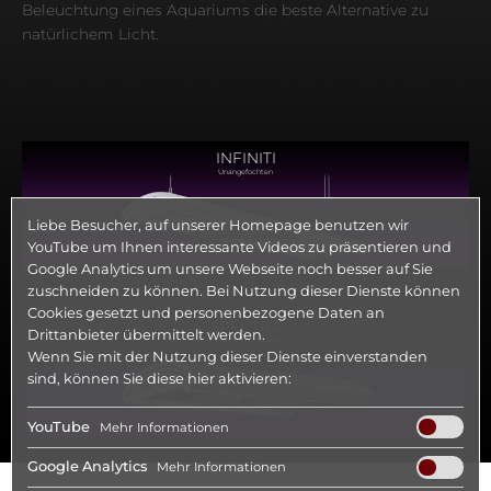
Beleuchtung eines Aquariums die beste Alternative zu
natürlichem Licht.
INFINITI
Unangefochten
Liebe Besucher, auf unserer Homepage benutzen wir
MEHR ERFAHREN
JETZT KAUFEN
YouTube um Ihnen interessante Videos zu präsentieren und
Google Analytics um unsere Webseite noch besser auf Sie
zuschneiden zu können. Bei Nutzung dieser Dienste können
Cookies gesetzt und personenbezogene Daten an
SPECTRA
Drittanbieter übermittelt werden.
Hochleistungsstrahler
Wenn Sie mit der Nutzung dieser Dienste einverstanden
sind, können Sie diese hier aktivieren:
MEHR ERFAHREN
JETZT KAUFEN
YouTube
Mehr
Informationen
Video-Player zum Abspielen von Videos. Der Dienst wird im
Google Analytics
Mehr
Informationen
erweiterten Datenschutzmodus eingesetzt.