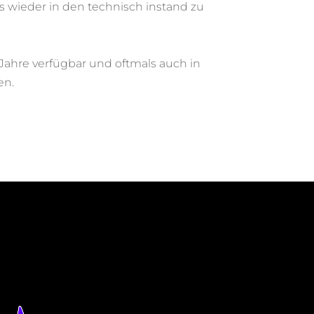
s wieder in den technisch instand zu
Jahre
verf
ügbar und oftmals auch in
en.