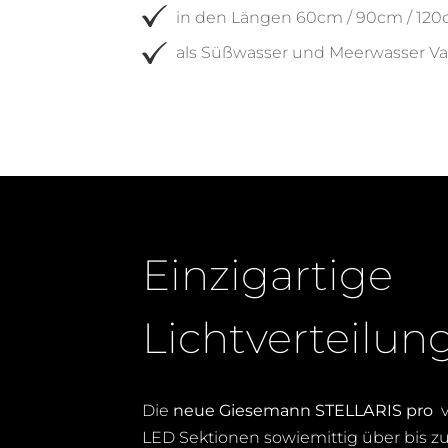
in den Längen 60cm / 90cm / 120
als Süßwasser und Meerwasser Var
lynk pro
Smart control
Bis zu
450 Watt
Einzigartige
Lichtverteilun
Die
neue Giesemann STELLARIS pro
v
LED Sektionen sowiemittig über bis zu