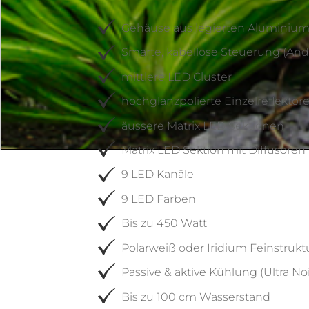
Gehäuse aus legierten Aluminium
Smarte, kabellose Steuerung (And
mittlere LED Cluster
hochglanzpolierte Einzelreflektor
äussere Matrix LED Sektionen
Matrix LED Sektion mit Diffusoren
9 LED Kanäle
Marine &
9 LED Farben
Tropic Version
Bis zu 450 Watt
Polarweiß oder Iridium Feinstrukt
Passive & aktive Kühlung (Ultra No
Perfekte
Ausleuchtung
Bis zu 100 cm Wasserstand