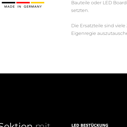
Bauteile oder LED Board
setzten.
Die Ersatzteile sind viele
Eigenregie auszutausch
Sektion
mit