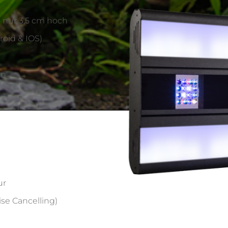
 nur 3,5 cm hoch
roid & IOS)
en
ur
ise Cancelling)